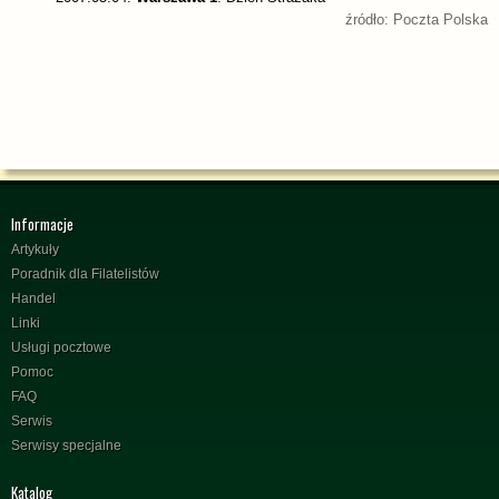
źródło: Poczta Polska
Informacje
Artykuły
Poradnik dla Filatelistów
Handel
Linki
Usługi pocztowe
Pomoc
FAQ
Serwis
Serwisy specjalne
Katalog