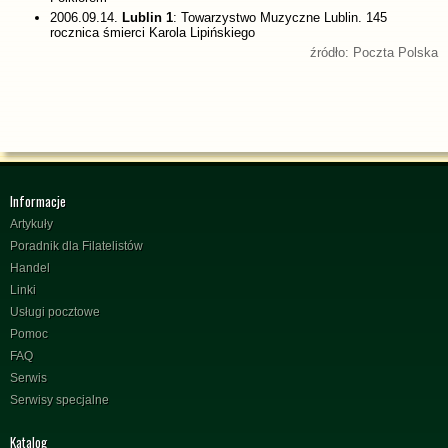
2006.09.14.
Lublin 1
: Towarzystwo Muzyczne Lublin. 145
rocznica śmierci Karola Lipińskiego
źródło: Poczta Polska
Informacje
Artykuły
Poradnik dla Filatelistów
Handel
Linki
Usługi pocztowe
Pomoc
FAQ
Serwis
Serwisy specjalne
Katalog