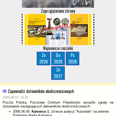
Zaprzyjaźnione strony
Najnowsze roczniki
Zn
Do
Ps
2026
2026
2026
Zn
2027
Zapowiedzi datowników okolicznościowych
2006.06.02. 15:36
Poczta Polska, Pocztowe Centrum Filatelistyki wyraziło zgodę na
stosowanie następujących datowników okolicznościowych:
2006.06.04.
Katowice 1
: 15-lecie audycji "Autoradio" na antenie
Polskiego Radia Katowice