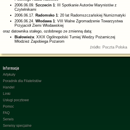
2006.06.09.
Szczecin 1
: III Spotkanie Autorów Marynistów z
Czytelnikami
2006.06.17.
Radomsko 1
: 20 lat Radomszczańskiej Numizmatyki
2006.06.24.
Włodawa 1
: VIII Walne Zgromadzenie Towarzystwa
Przyjaciół Ziemi Włodawskiej
oraz datownika stałego, ozdobnego ze zmienną datą:
Białowieża
: XXIX Ogólnopolski Turniej Wiedzy Pożarniczej
Młodzież Zapobiega Pożarom
źródło: Poczta Polska
Informacje
Artykuły
Poradnik dla Filatelistów
Handel
Linki
Usługi pocztowe
Pomoc
FAQ
Serwis
Serwisy specjalne