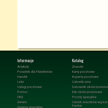
Informacje
Katalog
Artykuły
Znaczki
Poradnik dla Filatelistów
Karty pocztowe
Handel
Koperty pocztowe
Linki
Całostki inne
Usługi pocztowe
Datowniki okoliczności
Pomoc
Erki okolicznościowe
FAQ
Poczty specjalne
Serwis
Cennik znaczków wg kat
Fischer
Serwisy specjalne