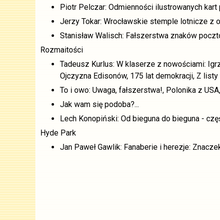
Piotr Pelczar: Odmienności ilustrowanych ka
Jerzy Tokar: Wrocławskie stemple lotnicze z o
Stanisław Walisch: Fałszerstwa znaków poczto
Rozmaitości
Tadeusz Kurlus: W klaserze z nowościami: Igrzy
Ojczyzna Edisonów, 175 lat demokracji, Z li
To i owo: Uwaga, fałszerstwa!, Polonika z USA
Jak wam się podoba?...
Lech Konopiński: Od bieguna do bieguna - cz
Hyde Park
Jan Paweł Gawlik: Fanaberie i herezje: Znaczek