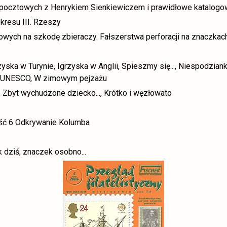
rt pocztowych z Henrykiem Sienkiewiczem i prawidłowe katalogo
kresu III. Rzeszy
wych na szkodę zbieraczy. Fałszerstwa perforacji na znaczkac
ska w Turynie, Igrzyska w Anglii, Spieszmy się..., Niespodzianka 
sty UNESCO, W zimowym pejzażu
, Zbyt wychudzone dziecko..., Krótko i węzłowato
ęść 6 Odkrywanie Kolumba
 dziś, znaczek osobno...