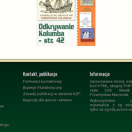
Kontakt, publikacje
Informacje
Formularz kontaktowy
Opracowanie strony, sza
kod HTML, skrypty PHP i
Biuletyn Filatelistyczny
style CSS: Marek 
Zasady publikacji w serwisie KZP
Przemysław Marciniak.
Nagrody dla autora i serwisu
Wykorzystanie jak
materiałów z tej str
owe
tylko za zgodą autora s
alogu