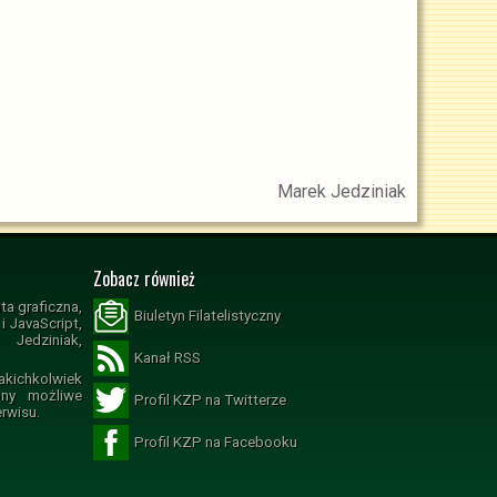
Marek Jedziniak
Zobacz również
ta graficzna,
Biuletyn Filatelistyczny
 JavaScript,
Jedziniak,
Kanał RSS
ichkolwiek
ony możliwe
Profil KZP na Twitterze
erwisu.
Profil KZP na Facebooku