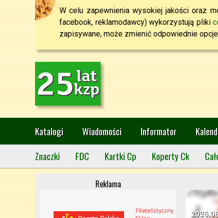
W celu zapewnienia wysokiej jakości oraz mo
facebook, reklamodawcy) wykorzystują pliki
c
zapisywane, może zmienić odpowiednie opcje 
Katalogi
Wiadomości
Informator
Kalend
Znaczki
FDC
Kartki Cp
Koperty Ck
Cał
Reklama