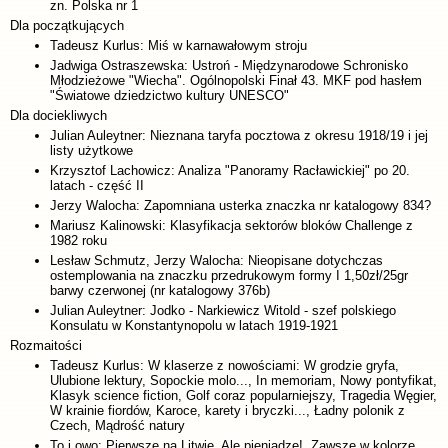
zn. Polska nr 1
Dla początkujących
Tadeusz Kurlus: Miś w karnawałowym stroju
Jadwiga Ostraszewska: Ustroń - Międzynarodowe Schronisko
Młodzieżowe "Wiecha". Ogólnopolski Finał 43. MKF pod hasłem
"Światowe dziedzictwo kultury UNESCO"
Dla dociekliwych
Julian Auleytner: Nieznana taryfa pocztowa z okresu 1918/19 i jej
listy użytkowe
Krzysztof Lachowicz: Analiza "Panoramy Racławickiej" po 20.
latach - część II
Jerzy Walocha: Zapomniana usterka znaczka nr katalogowy 834?
Mariusz Kalinowski: Klasyfikacja sektorów bloków Challenge z
1982 roku
Lesław Schmutz, Jerzy Walocha: Nieopisane dotychczas
ostemplowania na znaczku przedrukowym formy I 1,50zł/25gr
barwy czerwonej (nr katalogowy 376b)
Julian Auleytner: Jodko - Narkiewicz Witold - szef polskiego
Konsulatu w Konstantynopolu w latach 1919-1921
Rozmaitości
Tadeusz Kurlus: W klaserze z nowościami: W grodzie gryfa,
Ulubione lektury, Sopockie molo..., In memoriam, Nowy pontyfikat,
Klasyk science fiction, Golf coraz popularniejszy, Tragedia Węgier,
W krainie fiordów, Karoce, karety i bryczki..., Ładny polonik z
Czech, Mądrość natury
To i owo: Pierwsze na Litwie, Ale pieniądze!, Zawsze w kolorze