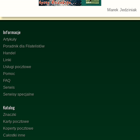
Marek Jedziniak
Informacje
Artykuły
Poradnik dla Filatelistów
Handel
Linki
Usługi pocztowe
Pomoc
FAQ
Serwis
Serwisy specjalne
Katalog
Znaczki
Karty pocztowe
Koperty pocztowe
Całostki inne