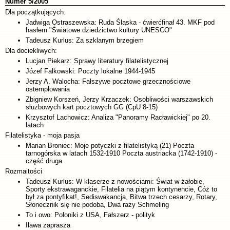
Numer 5/2005
Dla początkujących:
Jadwiga Ostraszewska: Ruda Śląska - ćwierćfinał 43. MKF pod
hasłem "Światowe dziedzictwo kultury UNESCO"
Tadeusz Kurlus: Za szklanym brzegiem
Dla dociekliwych:
Lucjan Piekarz: Sprawy literatury filatelistycznej
Józef Falkowski: Poczty lokalne 1944-1945
Jerzy A. Walocha: Fałszywe pocztowe grzecznościowe
ostemplowania
Zbigniew Korszeń, Jerzy Krzaczek: Osobliwości warszawskich
służbowych kart pocztowych GG (CpU 8-15)
Krzysztof Lachowicz: Analiza "Panoramy Racławickiej" po 20.
latach
Filatelistyka - moja pasja
Marian Broniec: Moje potyczki z filatelistyką (21) Poczta
tarnogórska w latach 1532-1910 Poczta austriacka (1742-1910) -
część druga
Rozmaitości
Tadeusz Kurlus: W klaserze z nowościami: Świat w żałobie,
Sporty ekstrawaganckie, Filatelia na piątym kontynencie, Cóż to
był za pontyfikat!, Sediswakancja, Bitwa trzech cesarzy, Rotary,
Słonecznik się nie podoba, Dwa razy Schmeling
To i owo: Poloniki z USA, Fałszerz - polityk
Iława zaprasza