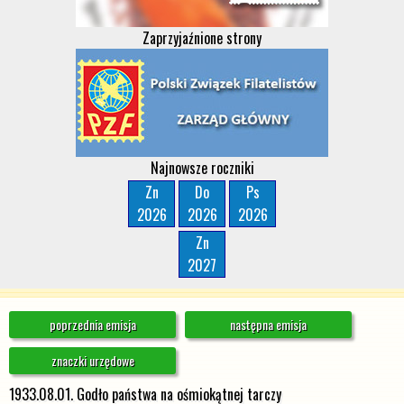
Zaprzyjaźnione strony
Najnowsze roczniki
Zn
Do
Ps
2026
2026
2026
Zn
2027
poprzednia emisja
następna emisja
znaczki urzędowe
1933.08.01. Godło państwa na ośmiokątnej tarczy