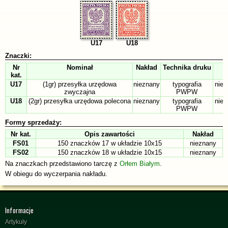
U17
U18
Znaczki:
Nr
Nominał
Nakład
Technika druku
kat.
U17
(1gr) przesyłka urzędowa
nieznany
typografia
niep
zwyczajna
PWPW
U18
(2gr) przesyłka urzędowa polecona
nieznany
typografia
niep
PWPW
Formy sprzedaży:
Nr kat.
Opis zawartości
Nakład
FS01
150 znaczków 17 w układzie 10x15
nieznany
FS02
150 znaczków 18 w układzie 10x15
nieznany
Na znaczkach przedstawiono tarczę z
Orłem Białym
.
W obiegu do wyczerpania nakładu.
Informacje
Artykuły