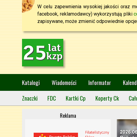
W celu zapewnienia wysokiej jakości oraz mo
facebook, reklamodawcy) wykorzystują pliki
c
zapisywane, może zmienić odpowiednie opcje 
Katalogi
Wiadomości
Informator
Kalend
Znaczki
FDC
Kartki Cp
Koperty Ck
Cał
Reklama