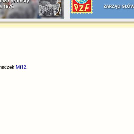
znaczek
Mi12
.