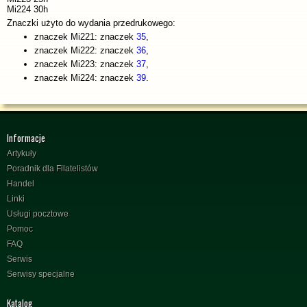
Mi224 30h
Znaczki użyto do wydania przedrukowego:
znaczek Mi221: znaczek
35
,
znaczek Mi222: znaczek
36
,
znaczek Mi223: znaczek
37
,
znaczek Mi224: znaczek
39
.
Informacje
Artykuły
Poradnik dla Filatelistów
Handel
Linki
Usługi pocztowe
Pomoc
FAQ
Serwis
Serwisy specjalne
Katalog