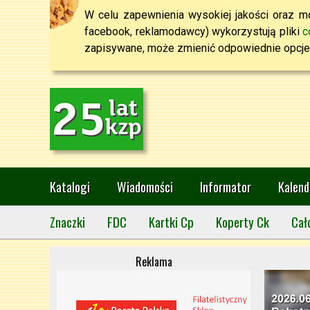
W celu zapewnienia wysokiej jakości oraz mo
facebook, reklamodawcy) wykorzystują pliki
c
zapisywane, może zmienić odpowiednie opcje 
Katalogi
Wiadomości
Informator
Kalend
Znaczki
FDC
Kartki Cp
Koperty Ck
Cał
Reklama