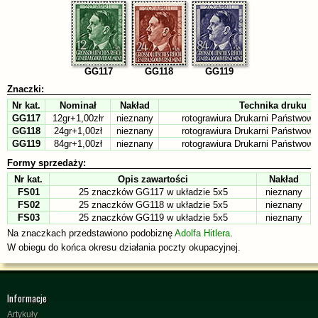
GG117
GG118
GG119
Znaczki:
Nr kat.
Nominał
Nakład
Technika druku
GG117
12gr+1,00złr
nieznany
rotograwiura Drukarni Państwowe
GG118
24gr+1,00zł
nieznany
rotograwiura Drukarni Państwowe
GG119
84gr+1,00zł
nieznany
rotograwiura Drukarni Państwowe
Formy sprzedaży:
Nr kat.
Opis zawartości
Nakład
FS01
25 znaczków GG117 w układzie 5x5
nieznany
FS02
25 znaczków GG118 w układzie 5x5
nieznany
FS03
25 znaczków GG119 w układzie 5x5
nieznany
Na znaczkach przedstawiono podobiznę
Adolfa Hitlera
.
W obiegu do końca okresu działania poczty okupacyjnej.
Informacje
Artykuły