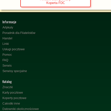
Koperta FDC
Informacje
Artykuły
Poradnik dla Filatelistów
Handel
Linki
Usługi pocztowe
Pomoc
FAQ
Serwis
Serwisy specjalne
Katalog
Znaczki
Karty pocztowe
Koperty pocztowe
Całostki inne
Datowniki okolicznościowe