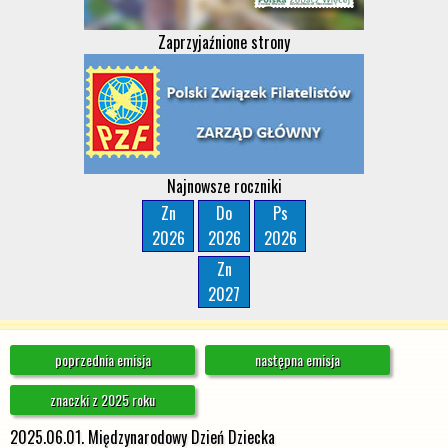
Zaprzyjaźnione strony
Najnowsze roczniki
Zn
Do
Ps
2026
2026
2026
Zn
2027
poprzednia emisja
następna emisja
znaczki z 2025 roku
2025.06.01. Międzynarodowy Dzień Dziecka