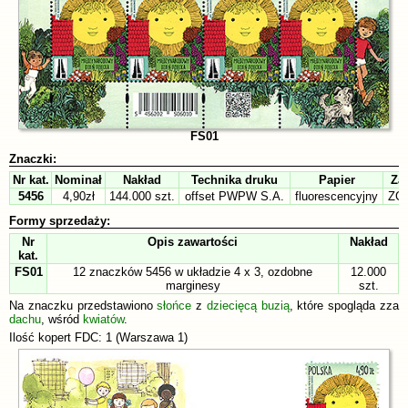
FS01
Znaczki:
Nr kat.
Nominał
Nakład
Technika druku
Papier
Zą
5456
4,90zł
144.000 szt.
offset PWPW S.A.
fluorescencyjny
ZG 
Formy sprzedaży:
Nr
Opis zawartości
Nakład
kat.
FS01
12 znaczków 5456 w układzie 4 x 3, ozdobne
12.000
marginesy
szt.
Na znaczku przedstawiono
słońce
z
dziecięcą
buzią
, które spogląda zza
dachu
, wśród
kwiatów
.
Ilość kopert FDC: 1 (Warszawa 1)