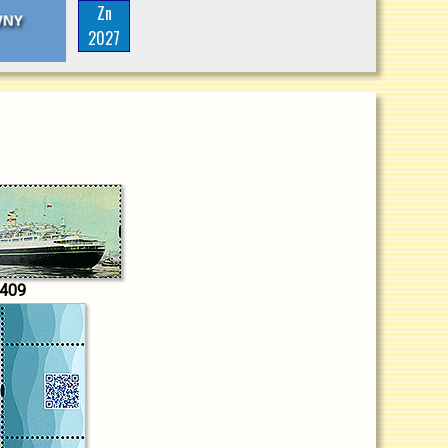
Zn
2027
409