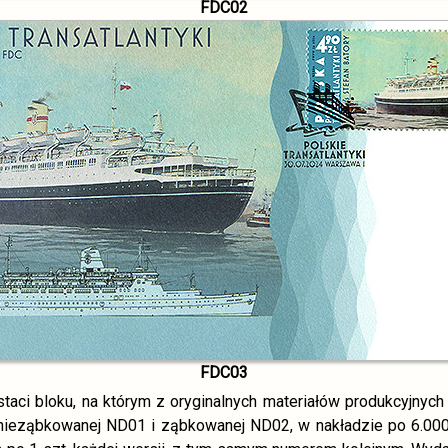
FDC02
FDC03
staci bloku, na którym z oryginalnych materiałów produkcyjn
ieząbkowanej ND01 i ząbkowanej ND02, w nakładzie po 6.000 