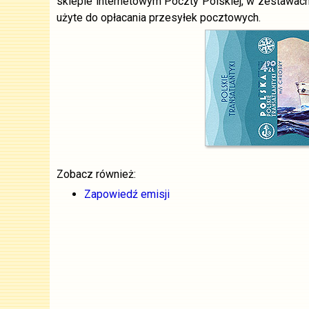
sklepie internetowym Poczty Polskiej, w zestawac
użyte do opłacania przesyłek pocztowych.
Zobacz również:
Zapowiedź emisji