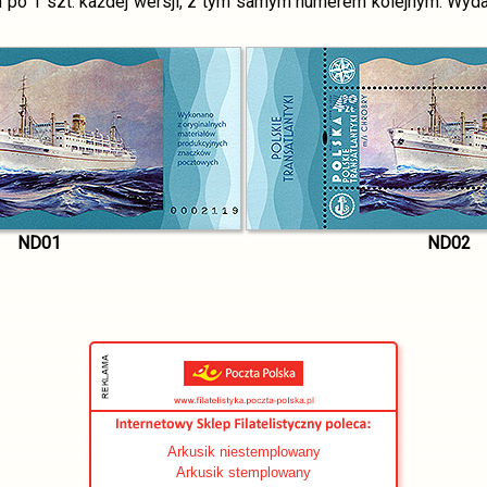
h po 1 szt. każdej wersji, z tym samym numerem kolejnym. Wyd
ND01
ND02
Arkusik niestemplowany
Arkusik stemplowany