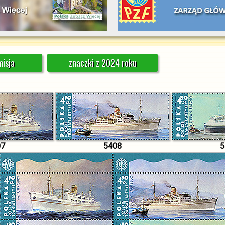
isja
znaczki z 2024 roku
07
5408
5