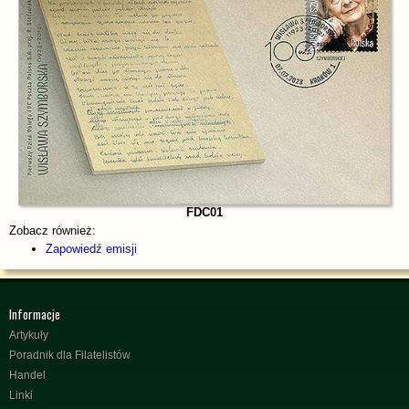
FDC01
Zobacz również:
Zapowiedź emisji
Informacje
Artykuły
Poradnik dla Filatelistów
Handel
Linki