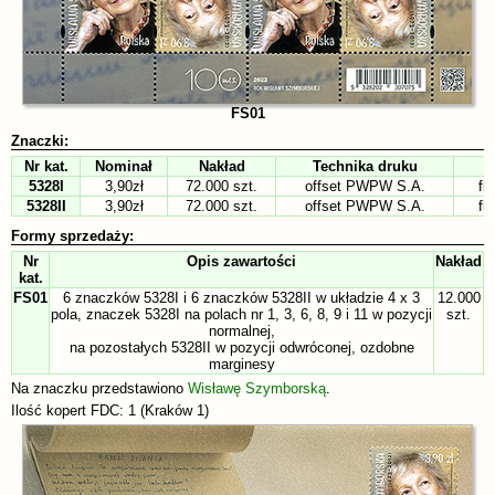
FS01
Znaczki:
Nr kat.
Nominał
Nakład
Technika druku
5328I
3,90zł
72.000 szt.
offset PWPW S.A.
fl
5328II
3,90zł
72.000 szt.
offset PWPW S.A.
fl
Formy sprzedaży:
Nr
Opis zawartości
Nakład
kat.
FS01
6 znaczków 5328I i 6 znaczków 5328II w układzie 4 x 3
12.000
pola, znaczek 5328I na polach nr 1, 3, 6, 8, 9 i 11 w pozycji
szt.
normalnej,
na pozostałych 5328II w pozycji odwróconej, ozdobne
marginesy
Na znaczku przedstawiono
Wisławę Szymborską
.
Ilość kopert FDC: 1 (Kraków 1)