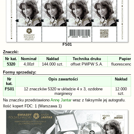
FS01
Znaczki:
Nr kat.
Nominał
Nakład
Technika druku
Papier
5320
4,00zł
144.000 szt.
offset PWPW S.A.
fluorescency
Formy sprzedaży:
Nr
Opis zawartości
Nakład
kat.
FS01
12 znaczków 5320 w układzie 4 x 3, ozdobne
12.000
marginesy
szt.
Na znaczku przedstawiono
Annę Jantar
wraz z faksymile jej autografu.
Ilość kopert FDC: 1 (Warszawa 1)