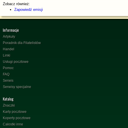
Zobacz również:
Zapowiedź emisji
Informacje
Artykuły
Poradnik dla Filatelistów
Handel
Linki
Usługi pocztowe
Pomoc
FAQ
Serwis
Serwisy specjalne
Katalog
Znaczki
Karty pocztowe
Koperty pocztowe
Całostki inne