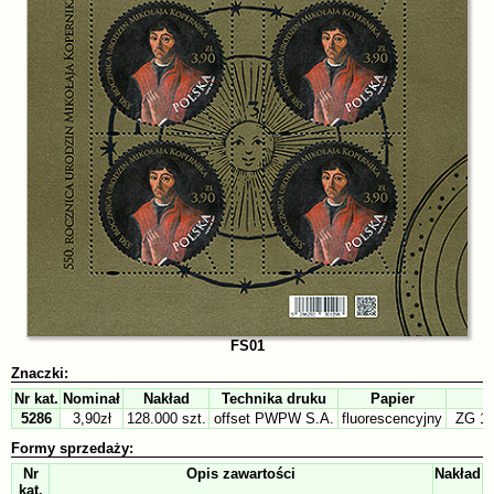
FS01
Znaczki:
Nr kat.
Nominał
Nakład
Technika druku
Papier
5286
3,90zł
128.000 szt.
offset PWPW S.A.
fluorescencyjny
ZG 11,
Formy sprzedaży:
Nr
Opis zawartości
Nakład
kat.