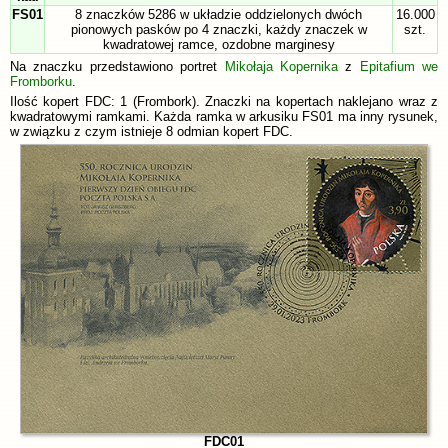
FS01
8 znaczków 5286 w układzie oddzielonych dwóch
16.000
pionowych pasków po 4 znaczki, każdy znaczek w
szt.
kwadratowej ramce, ozdobne marginesy
Na znaczku przedstawiono portret
Mikołaja Kopernika
z
Epitafium we
Fromborku
.
Ilość kopert FDC: 1 (Frombork). Znaczki na kopertach naklejano wraz z
kwadratowymi ramkami. Każda ramka w arkusiku FS01 ma inny rysunek,
w związku z czym istnieje 8 odmian kopert FDC.
FDC01