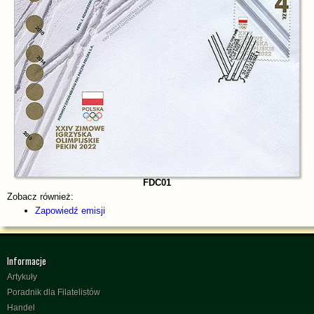
FDC01
Zobacz również:
Zapowiedź emisji
Informacje
Artykuły
Poradnik dla Filatelistów
Handel