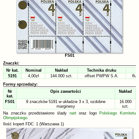
FS01
Znaczki:
Nr kat.
Nominał
Nakład
Technika druku
5191
4,00zł
144.000 szt.
offset PWPW S.A.
flu
Formy sprzedaży:
Nr
Opis zawartości
Nakład
kat.
FS01
9 znaczków 5191 w układzie 3 x 3, ozdobne
16.000
marginesy
szt.
Na znaczku przedstawiono ślady
nart
oraz logo
Polskiego Komitetu
Olimpijskiego
.
Ilość kopert FDC: 1 (Warszawa 1)