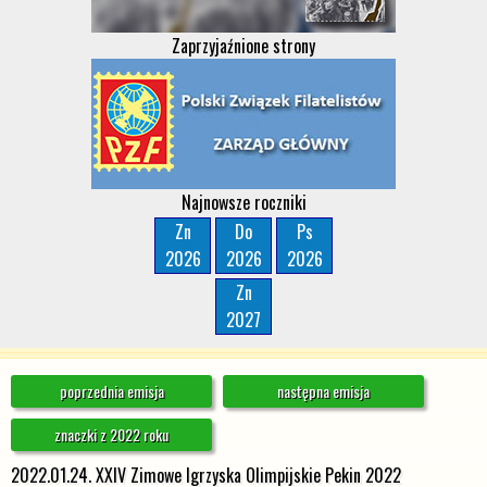
Zaprzyjaźnione strony
Najnowsze roczniki
Zn
Do
Ps
2026
2026
2026
Zn
2027
poprzednia emisja
następna emisja
znaczki z 2022 roku
2022.01.24. XXIV Zimowe Igrzyska Olimpijskie Pekin 2022