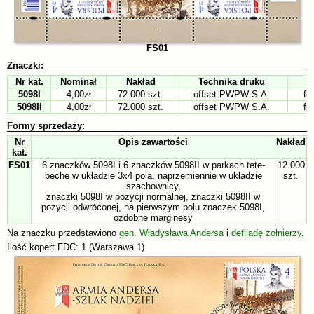
FS01
Znaczki:
Nr kat.
Nominał
Nakład
Technika druku
5098I
4,00zł
72.000 szt.
offset PWPW S.A.
fl
5098II
4,00zł
72.000 szt.
offset PWPW S.A.
fl
Formy sprzedaży:
Nr
Opis zawartości
Nakład
kat.
FS01
6 znaczków 5098I i 6 znaczków 5098II w parkach tete-
12.000
beche w układzie 3x4 pola, naprzemiennie w układzie
szt.
szachownicy,
znaczki 5098I w pozycji normalnej, znaczki 5098II w
pozycji odwróconej, na pierwszym polu znaczek 5098I,
ozdobne marginesy
Na znaczku przedstawiono
gen. Władysława Andersa
i
defiladę żołnierzy
.
Ilość kopert FDC: 1 (Warszawa 1)