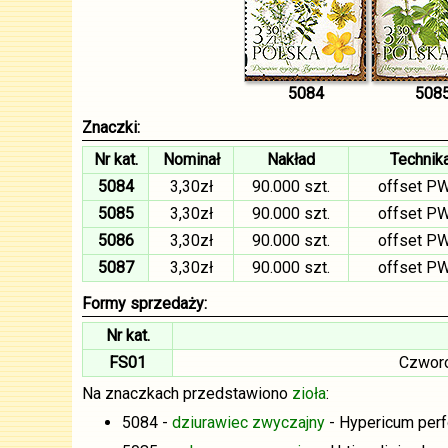
5084
508
Znaczki:
Nr kat.
Nominał
Nakład
Technik
5084
3,30zł
90.000 szt.
offset P
5085
3,30zł
90.000 szt.
offset P
5086
3,30zł
90.000 szt.
offset P
5087
3,30zł
90.000 szt.
offset P
Formy sprzedaży:
Nr kat.
FS01
Czworo
Na znaczkach przedstawiono
zioła
:
5084 -
dziurawiec zwyczajny
- Hypericum perf