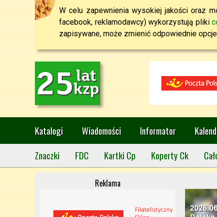
W celu zapewnienia wysokiej jakości oraz mo
facebook, reklamodawcy) wykorzystują pliki
c
zapisywane, może zmienić odpowiednie opcje 
Katalogi
Wiadomości
Informator
Kalend
Znaczki
FDC
Kartki Cp
Koperty Ck
Cał
Reklama