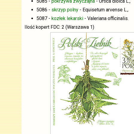
5085 -
pokrzywa zwyczajna
- Urtica dioica L.,
5086 -
skrzyp polny
- Equisetum arvense L.,
5087 -
kozłek lekarski
- Valeriana officinalis.
Ilość kopert FDC: 2 (Warszawa 1)