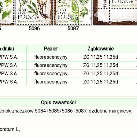
5
5086
5087
a druku
Papier
Ząbkowanie
WPW S.A.
fluorescencyjny
ZG 11,25:11,25d
WPW S.A.
fluorescencyjny
ZG 11,25:11,25d
WPW S.A.
fluorescencyjny
ZG 11,25:11,25d
WPW S.A.
fluorescencyjny
ZG 11,25:11,25d
Opis zawartości
blok znaczków 5084+5085/5086+5087, ozdobne marginesy.
oratum L.,