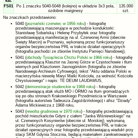
kat.
FS01
Po 1 znaczku 5040-5048 (kolejno) w układzie 3x3 pola,
135.000
ozdobne marginesy
szt.
Na znaczkach przedstawiono:
5040 (
poznański czerwiec w 1956 roku
) - fotografię
przedstawiającą maszerujące w pochodzie konduktorki:
Stanisławę Sobańską i Helenę Przybyłek oraz fotografię
przedstawiającą manifestację na ul. Czerwonej Armii (obecnie
Święty Marcin) w Poznaniu, wykonaną przez funkcjonariuszy
organów bezpieczeństwa PRL w trakcie działań operacyjnych
(fotografia pochodzi ze zbiorów Instytutu Pamięci Narodowej),
5041 (
obchody Tysiąclecia Chrztu Polski w 1966 roku
) - fotografię
przedstawiającą Klasztor na Jasnej Górze w Częstochowie i tłum
wiernych pod Klasztorem Jasnogórskim (fotografia ze zbiorów
Narodowego Archiwum Cyfrowego), tekst "Aktu oddania Polski w
macierzyńska niewolę Maryi Matki Kościoła, za wolność Kościoła
Chrystusowego" i napis: TE DEUM LAUDAMUS,
5042 (
demonstracje studenckie w 1968 roku
) - fotografię
przedstawiającą atak służb MO i ORMO na tłum gromadzących
się po obu stronach Krakowskiego Przedmieścia w Warszawie
(fotografia autorstwa Tadeusza Zagoździńskiego) i afisz "Dziady"
Adama Mickiewicza z 1968 roku,
5043 (
rewolta grudniowa w 1970 roku
) - fotografię przedstawiającą
pochód mieszkańców Gdyni z ciałem "Janka Wiśniewskiego" na
ul. Czerwonych Kosynierów (obecnie ul. Morskiej), wykonaną
przez funkcjonariuszy organów bezpieczeństwa PRL w trakcie
działań operacyjnych oraz fotografię przedstawiającą wiadukt przy
stacji SKM Gdynia Stocznia, będącą materiałem zarekwirowanym