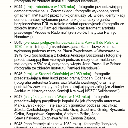
(fotografia ze zbiorów Instytutu Pamięci Narodowej),
5044 (
strajki robotnicze w 1976 roku
) - fotografię przedstawiającą
demonstrantów na ul. Żeromskiego i fotografię wykonaną przed
gmachem KW PZPR przez funkcjonariuszy SB w celu identyfikacji
demonstrantów, wykonane przez funkcjonariuszy organów
bezpieczeństwa PRL w trakcie działań operacyjnych (fotografia ze
zbiorów Instytutu Pamięci Narodowej) oraz fragment artykułu
prasowego "Proces w Radomiu" (ze zbiorów Instytutu Pamięci
Narodowej),
5045 (
pierwsza pielgrzymka papieża Jana Pawła II do Polski w
1979 roku
) - fotografię przedstawiającą ołtarz - krzyż ze stułą,
wykonaną podczas mszy na Placu Zwycięstwa w Warszawie w
1979 roku (pochodzącą z kolekcji Andrzeja Boczonia) i fotografię
przedstawiającą tłum wiernych podczas mszy oraz meldunek
sytuacyjny MSW nr 4, dotyczący wizyty Jana Pawła II w Polsce
(fotografia ze zbiorów Instytutu Pamięci Narodowej),
5046 (
strajk w Stoczni Gdańskiej w 1980 roku
) - fotografię
przedstawiającą tłum ludzi przed bramą Stoczni Gdańskiej
(fotografia autorstwa Stanisława Skałdanowskiego) oraz listę
postulatów zawierających żądania strajkujących załóg (ze zbiorów
Archiwum Historycznego Komisji Krajowej NSZZ "Solidarność"),
5047 (
pacyfikacja kopalni Wujek w 1981 roku
) - fotografię
przedstawiającą pacyfikację kopalni Wujek (fotografia autorstwa
Marka Janickiego) i listę zabitych górników podczas pacyfikacji:
Józefa Czekalskiego, Krzysztofa Gizę, Joachima Gnidę, Ryszarda
Gzika, Bogusława Kopczaka, Andrzeja Pełkę, Jana
Stawisińskiego, Zbigniewa Wilka, Zenona Zająca,
5048 (manifestacje uliczne w 1982 roku) - fotografię "barykady