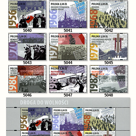
5040
5041
5042
5043
5044
5045
5046
5047
5048