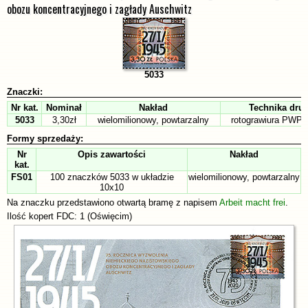
obozu koncentracyjnego i zagłady Auschwitz
5033
Znaczki:
Nr kat.
Nominał
Nakład
Technika dru
5033
3,30zł
wielomilionowy, powtarzalny
rotograwiura PWP
Formy sprzedaży:
Nr
Opis zawartości
Nakład
kat.
FS01
100 znaczków 5033 w układzie
wielomilionowy, powtarzalny
10x10
Na znaczku przedstawiono otwartą bramę z napisem
Arbeit macht frei
.
Ilość kopert FDC: 1 (Oświęcim)