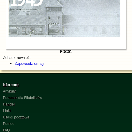
FDC01
Zobacz również:
Zapowiedź emisji
Informacje
Artykuły
Poradnik dla Filatelistów
Handel
Linki
Usługi pocztowe
Pomoc
FAQ