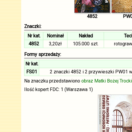
4852
PW
Znaczki:
Nr kat.
Nominał
Nakład
Tec
4852
3,20zł
105.000 szt.
rotogra
Formy sprzedaży:
Nr kat.
FS01
2 znaczki 4852 i 2 przywieszki PW01 w
Na znaczku przedstawiono
obraz Matki Bożej Trocki
Ilość kopert FDC: 1 (Warszawa 1)