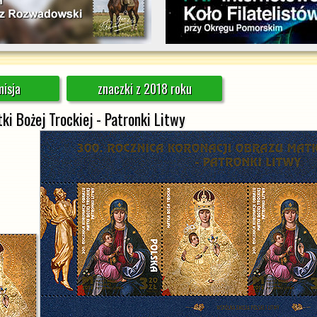
isja
znaczki z 2018 roku
ki Bożej Trockiej - Patronki Litwy