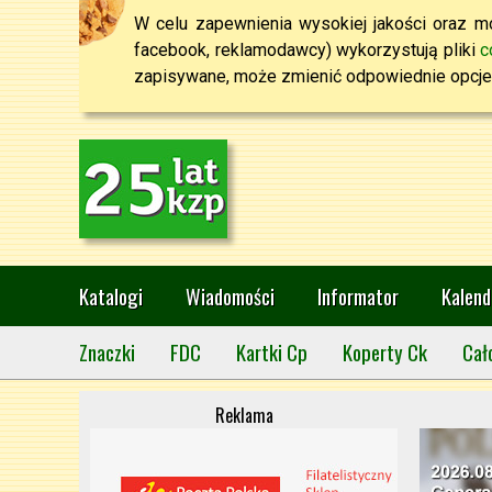
W celu zapewnienia wysokiej jakości oraz mo
facebook, reklamodawcy) wykorzystują pliki
c
zapisywane, może zmienić odpowiednie opcje 
Katalogi
Wiadomości
Informator
Kalend
Znaczki
FDC
Kartki Cp
Koperty Ck
Cał
Reklama