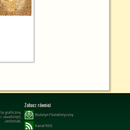
Zobacz również
ta graficzna,
Biuletyn Filatelistyczny
 JavaScript,
Jedziniak,
Kanał RSS