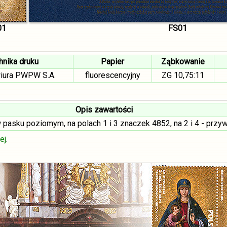
01
FS01
hnika druku
Papier
Ząbkowanie
wiura PWPW S.A.
fluorescencyjny
ZG 10,75:11
Opis zawartości
 pasku poziomym, na polach 1 i 3 znaczek 4852, na 2 i 4 - pr
ej
.