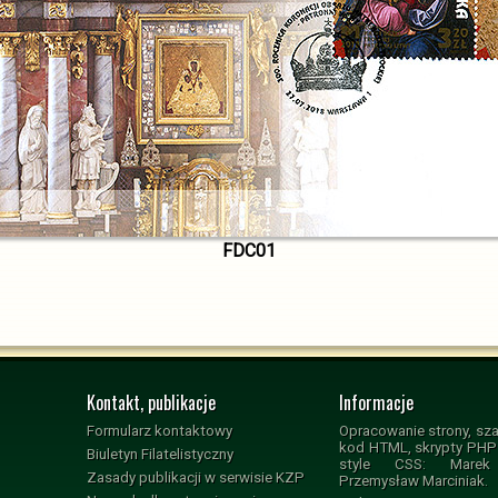
FDC01
Kontakt, publikacje
Informacje
Formularz kontaktowy
Opracowanie strony, sza
kod HTML, skrypty PHP i
Biuletyn Filatelistyczny
style CSS: Marek 
Zasady publikacji w serwisie KZP
Przemysław Marciniak.