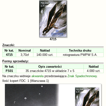
4715
Znaczki:
Nr kat.
Nominał
Nakład
Technika druku
4715
3,70zł
140.000 szt.
rotograwiura PWPW S.A.
Formy sprzedaży:
Nr kat.
Opis zawartości
Nakład
FS01
35 znaczków 4715 w układzie 7 x 5
4.000 szt.
Na znaczku widnieje
akwarela
przedstawiająca
Znak Spadochronowy
.
Ilość kopert FDC: 1 (Warszawa 1)