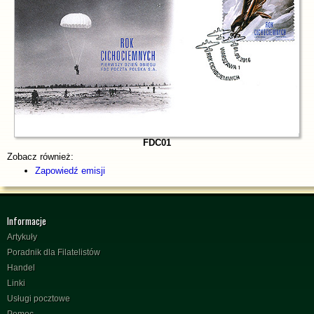
FDC01
Zobacz również:
Zapowiedź emisji
Informacje
Artykuły
Poradnik dla Filatelistów
Handel
Linki
Usługi pocztowe
Pomoc