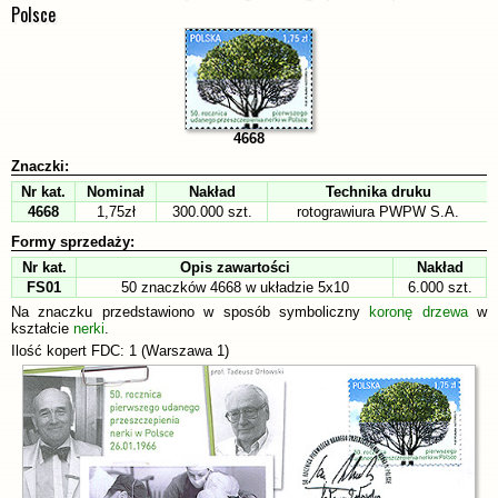
Polsce
4668
Znaczki:
Nr kat.
Nominał
Nakład
Technika druku
4668
1,75zł
300.000 szt.
rotograwiura PWPW S.A.
Formy sprzedaży:
Nr kat.
Opis zawartości
Nakład
FS01
50 znaczków 4668 w układzie 5x10
6.000 szt.
Na znaczku przedstawiono w sposób symboliczny
koronę drzewa
w
kształcie
nerki
.
Ilość kopert FDC: 1 (Warszawa 1)