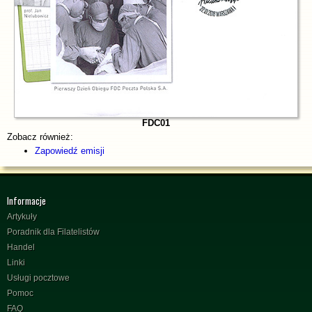
FDC01
Zobacz również:
Zapowiedź emisji
Informacje
Artykuły
Poradnik dla Filatelistów
Handel
Linki
Usługi pocztowe
Pomoc
FAQ