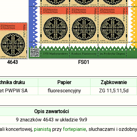
4643
FS01
hnika druku
Papier
Ząbkowanie
set PWPW SA
fluorescencyjny
ZG 11,5:11,5d
Opis zawartości
9 znaczków 4643 w układzie 9x9
li koncertowej,
pianistą
przy
fortepianie
, słuchaczami i ozdobn