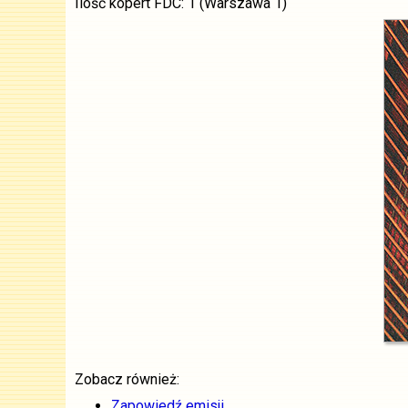
Ilość kopert FDC: 1 (Warszawa 1)
Zobacz również:
Zapowiedź emisji