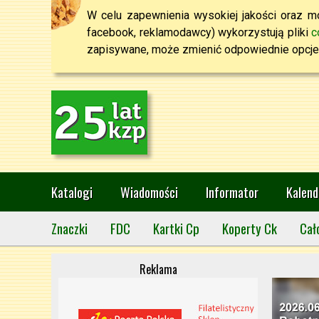
W celu zapewnienia wysokiej jakości oraz mo
facebook, reklamodawcy) wykorzystują pliki
c
zapisywane, może zmienić odpowiednie opcje 
Katalogi
Wiadomości
Informator
Kalend
Znaczki
FDC
Kartki Cp
Koperty Ck
Cał
Reklama