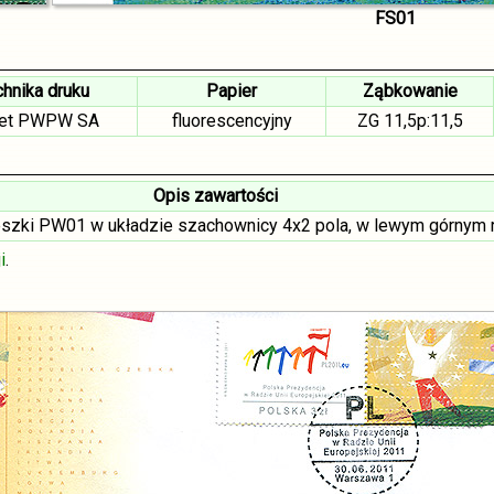
FS01
hnika druku
Papier
Ząbkowanie
set PWPW SA
fluorescencyjny
ZG 11,5p:11,5
Opis zawartości
ieszki PW01 w układzie szachownicy 4x2 pola, w lewym górnym
i
.