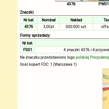
4376
PW01
Znaczki:
Nr kat.
Nominał
Nakład
Tec
4376
3,00zł
500.000 szt.
off
Formy sprzedaży:
Nr kat.
FS01
4 znaczki 4376 i 4 przyw
Na znaczku przedstawiono logo
polskiej Prezydencj
Ilość kopert FDC: 1 (Warszawa 1)