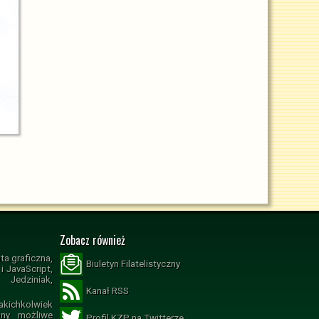
Zobacz również
ta graficzna,
Biuletyn Filatelistyczny
 JavaScript,
Jedziniak,
Kanał RSS
ichkolwiek
ony możliwe
Profil KZP na Twitterze