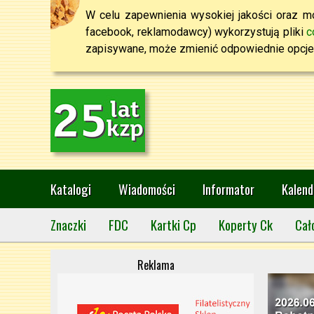
W celu zapewnienia wysokiej jakości oraz mo
facebook, reklamodawcy) wykorzystują pliki
c
zapisywane, może zmienić odpowiednie opcje 
Katalogi
Wiadomości
Informator
Kalend
Znaczki
FDC
Kartki Cp
Koperty Ck
Cał
Reklama