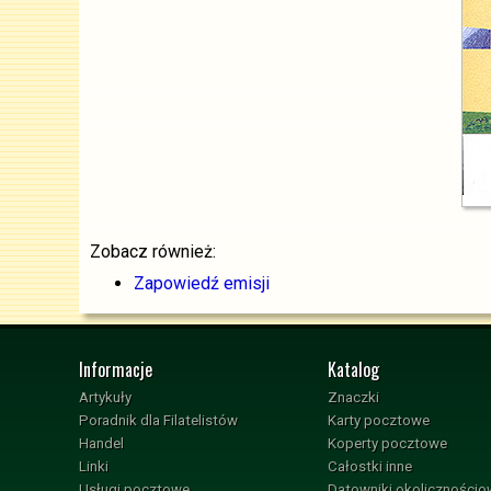
Zobacz również:
Zapowiedź emisji
Informacje
Katalog
Artykuły
Znaczki
Poradnik dla Filatelistów
Karty pocztowe
Handel
Koperty pocztowe
Linki
Całostki inne
Usługi pocztowe
Datowniki okoliczności