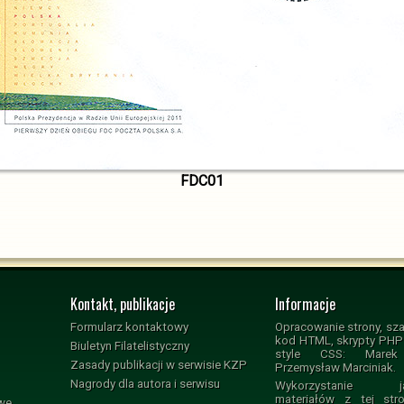
FDC01
Kontakt, publikacje
Informacje
Formularz kontaktowy
Opracowanie strony, sza
kod HTML, skrypty PHP i
Biuletyn Filatelistyczny
style CSS: Marek 
Zasady publikacji w serwisie KZP
Przemysław Marciniak.
Nagrody dla autora i serwisu
Wykorzystanie jak
materiałów z tej str
owe