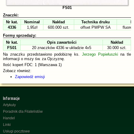
FS01
Znaczki:
Nr kat.
Nominał
Nakład
Technika druku
P
4336
1,95zł
600.000 szt.
offset PWPW SA
fluore
Formy sprzedaży:
Nr kat.
Opis zawartości
Nakład
FS01
20 znaczków 4336 w układzie 4x5
30.000 szt.
Na znaczku przedstawiono podobiznę ks.
Jerzego Popiełuszki
na tle
informacji o mszy św. za Ojczyznę.
Ilość kopert FDC: 1 (Warszawa 1)
Zobacz również:
Zapowiedź emisji
Informacje
Artykuły
Poradnik dla Filatelistów
Handel
Linki
Usługi pocztowe