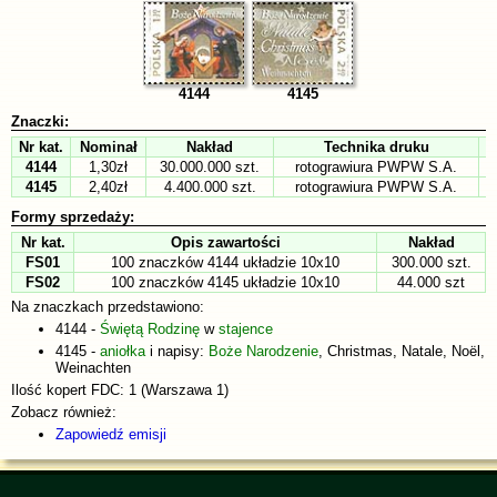
4144
4145
Znaczki:
Nr kat.
Nominał
Nakład
Technika druku
4144
1,30zł
30.000.000 szt.
rotograwiura PWPW S.A.
4145
2,40zł
4.400.000 szt.
rotograwiura PWPW S.A.
Formy sprzedaży:
Nr kat.
Opis zawartości
Nakład
FS01
100 znaczków 4144 układzie 10x10
300.000 szt.
FS02
100 znaczków 4145 układzie 10x10
44.000 szt
Na znaczkach przedstawiono:
4144 -
Świętą Rodzinę
w
stajence
4145 -
aniołka
i napisy:
Boże Narodzenie
, Christmas, Natale, Noël,
Weinachten
Ilość kopert FDC: 1 (Warszawa 1)
Zobacz również:
Zapowiedź emisji