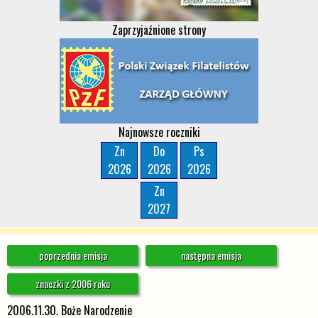
Zaprzyjaźnione strony
Najnowsze roczniki
Zn
Do
Ps
2026
2026
2026
Zn
2027
poprzednia emisja
następna emisja
znaczki z 2006 roku
2006.11.30. Boże Narodzenie