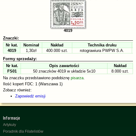
4019
Znaczki:
Nr kat.
Nominał
Nakład
Technika druku
4019
1,30zł
400.000 szt.
rotograwiura PWPW S.A.
Formy sprzedaży:
Nr kat.
Opis zawartości
Nakład
FS01
50 znaczków 4019 w układzie 5x10
8.000 szt.
Na znaczku przedstawiono podobiznę
pisarza
.
Ilość kopert FDC: 1 (Warszawa 1)
Zobacz również:
Zapowiedź emisji
Informacje
Artykuły
Poradnik dla Filatelistów