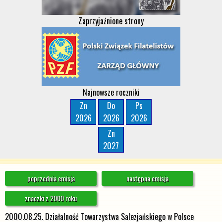
Zaprzyjaźnione strony
Najnowsze roczniki
Zn
Do
Ps
2026
2026
2026
Zn
2027
poprzednia emisja
następna emisja
znaczki z 2000 roku
2000.08.25. Działalność Towarzystwa Salezjańskiego w Polsce