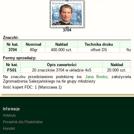
3704
Znaczki:
Nr kat.
Nominał
Nakład
Technika druku
3704
80gr
400.000 szt.
offset DS
fluo
Formy sprzedaży:
Nr kat.
Opis zawartości
Nakład
FS01
20 znaczków 3704 w układzie 4x5
20.000 szt.
Na znaczku przedstawiono podobiznę św.
Jana Bosko
, założyciela
Zgromadzenia Salezjańskiego na tle grupy młodzieży
Ilość kopert FDC: 1 (Warszawa 1)
Informacje
Artykuły
Poradnik dla Filatelistów
Handel