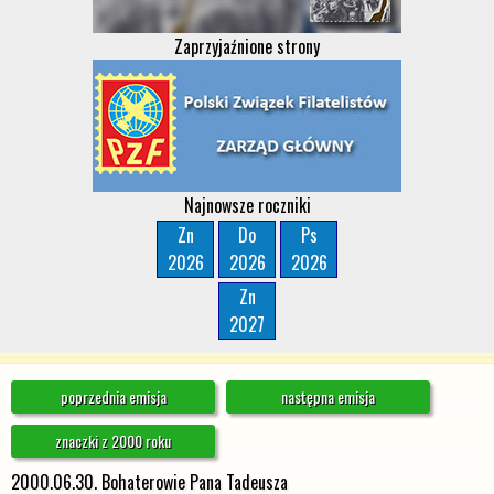
Zaprzyjaźnione strony
Najnowsze roczniki
Zn
Do
Ps
2026
2026
2026
Zn
2027
poprzednia emisja
następna emisja
znaczki z 2000 roku
2000.06.30. Bohaterowie Pana Tadeusza