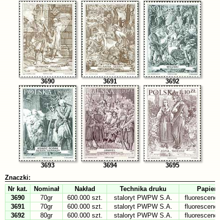
3690
3691
3692
3693
3694
3695
Znaczki:
Nr kat.
Nominał
Nakład
Technika druku
Papier
3690
70gr
600.000 szt.
staloryt PWPW S.A.
fluorescenc
3691
70gr
600.000 szt.
staloryt PWPW S.A.
fluorescenc
3692
80gr
600.000 szt.
staloryt PWPW S.A.
fluorescenc