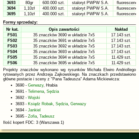
3693
80gr
600.000 szt.
staloryt PWPW S.A.
fluorescenc
3694
1,10zł
400.000 szt.
staloryt PWPW S.A.
fluorescenc
3695
1,10zł
400.000 szt.
staloryt PWPW S.A.
fluorescenc
Formy sprzedaży:
Nr kat.
Opis zawartości
Nakład
FS01
35 znaczków 3690 w układzie 7x5
17.143 szt.
FS02
35 znaczków 3691 w układzie 7x5
17.143 szt.
FS03
35 znaczków 3692 w układzie 7x5
17.143 szt.
FS04
35 znaczków 3693 w układzie 7x5
17.143 szt.
FS05
35 znaczków 3694 w układzie 7x5
11.429 szt.
FS06
35 znaczków 3695 w układzie 7x5
11.429 szt.
Projekty znaczków wykonano wg rysunków Michała Elwiro Andriollego
rytowanych przez Andrzeja Zajkowskiego. Na znaczkach przedstawiono
główne postacie i sceny z "Pana Tadeusza" Adama Mickiewicza:
3690 -
Gerwazy
, Hrabia
3691 -
Telimena
,
Sędzia
3692 -
Wojski
3693 -
Ksiądz Robak
,
Sędzia
,
Gerwazy
3694 -
Jankiel
3695 -
Zofia
,
Tadeusz
Ilość kopert FDC: 3 (Warszawa 1)