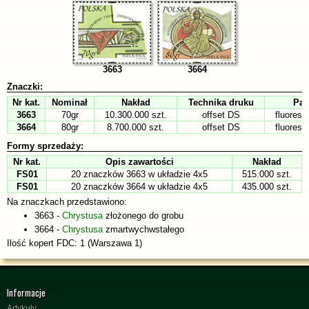
3663
3664
Znaczki:
Nr kat.
Nominał
Nakład
Technika druku
Pap
3663
70gr
10.300.000 szt.
offset DS
fluoresc
3664
80gr
8.700.000 szt.
offset DS
fluoresc
Formy sprzedaży:
Nr kat.
Opis zawartości
Nakład
FS01
20 znaczków 3663 w układzie 4x5
515.000 szt.
FS01
20 znaczków 3664 w układzie 4x5
435.000 szt.
Na znaczkach przedstawiono:
3663 -
Chrystusa
złożonego do grobu
3664 -
Chrystusa
zmartwychwstałego
Ilość kopert FDC: 1 (Warszawa 1)
Informacje
Artykuły