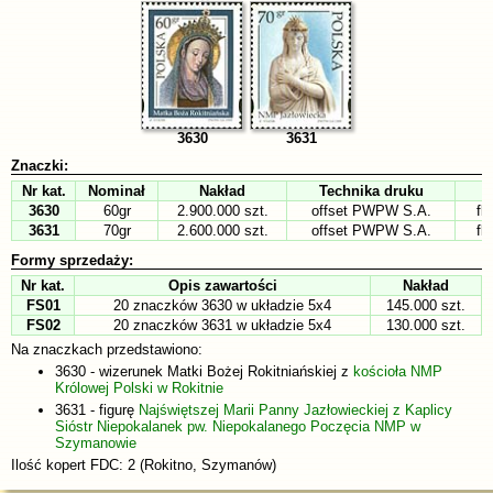
3630
3631
Znaczki:
Nr kat.
Nominał
Nakład
Technika druku
3630
60gr
2.900.000 szt.
offset PWPW S.A.
fl
3631
70gr
2.600.000 szt.
offset PWPW S.A.
fl
Formy sprzedaży:
Nr kat.
Opis zawartości
Nakład
FS01
20 znaczków 3630 w układzie 5x4
145.000 szt.
FS02
20 znaczków 3631 w układzie 5x4
130.000 szt.
Na znaczkach przedstawiono:
3630 - wizerunek Matki Bożej Rokitniańskiej z
kościoła NMP
Królowej Polski w Rokitnie
3631 - figurę
Najświętszej Marii Panny Jazłowieckiej z Kaplicy
Sióstr Niepokalanek pw. Niepokalanego Poczęcia NMP w
Szymanowie
Ilość kopert FDC: 2 (Rokitno, Szymanów)