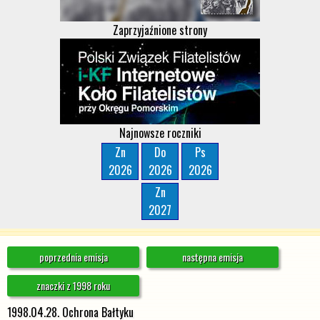
Zaprzyjaźnione strony
Najnowsze roczniki
Zn
Do
Ps
2026
2026
2026
Zn
2027
poprzednia emisja
następna emisja
znaczki z 1998 roku
1998.04.28. Ochrona Bałtyku