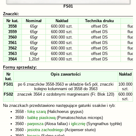
FS01
Znaczki:
Nr kat.
Nominał
Nakład
Technika druku
3558
65gr
600.000 szt.
offset DS
fluo
3559
65gr
600.000 szt.
offset DS
fluo
3560
65gr
600.000 szt.
offset DS
fluo
3561
65gr
600.000 szt.
offset DS
fluo
3562
65gr
600.000 szt.
offset DS
fluo
3563
65gr
600.000 szt.
offset DS
fluo
3564
1,20zł
600.000 szt.
offset DS
fluo
Formy sprzedaży:
Nr
Opis zawartości
Nakład
kat.
FS01
po 6 znaczków 3558-3563 w układzie 6x5 pól, znaczki
100.000
kolejno kolumnami od 3558 do 3563
szt.
FS02
znaczek 3564 z ozdobnymi marginesami (Fi: Blok 120)
600.000
szt.
Na znaczkach przedstawiono następujące gatunki ssaków i ryb:
3558 -
fokę szarą
(Halichoerus grypus)
3559 -
babkę piaskową
(Pomatoschistus microps)
3560 -
parposza
(Alosa fallax) i
iglicznię
(Syngnathus typhle)
3560 -
jesiotra zachodniego
(Acipenser sturio)
3560 -
łososia
(Salmo salar)