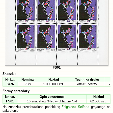
FS01
Znaczki:
Nr kat.
Nominał
Nakład
Technika druku
3476
70gr
1.000.000 szt.
offset PWPW
kr
Formy sprzedaży:
Nr kat.
Opis zawartości
Nakład
FS01
16 znaczków 3476 w układzie 4x4
62.500 szt.
Na znaczku przedstawiono podobiznę
Zbigniewa Seiferta
grajacego na
saksofonie.