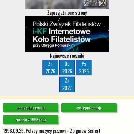
Zaprzyjaźnione strony
Najnowsze roczniki
Zn
Do
Ps
2026
2026
2026
Zn
2027
poprzednia emisja
następna emisja
znaczki z 1996 roku
1996.09.25. Polscy muzycy jazzowi - Zbigniew Seifert