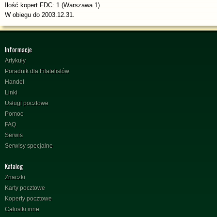
Ilość kopert FDC: 1 (Warszawa 1)
W obiegu do 2003.12.31.
Informacje
Artykuły
Poradnik dla Filatelistów
Handel
Linki
Usługi pocztowe
Pomoc
FAQ
Serwis
Serwisy specjalne
Katalog
Znaczki
Karty pocztowe
Koperty pocztowe
Całostki inne