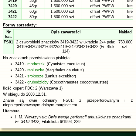
3419
35gr
1.500.000 szt.
offset PWPW
kred
3420
45gr
1.500.000 szt.
offset PWPW
kred
3421
60gr
1.500.000 szt.
offset PWPW
kred
3422
80gr
1.500.000 szt.
offset PWPW
kred
Formy sprzedaży:
Nr
Opis zawartości
Nakład
kat.
FS01
2 czworobloki znaczków 3419-3422 w układzie 2x4 pola:
750.000
3419+3420/3421+3422/3419+3420/3421+3422 (Fi: Blok
szt.
114)
Na znaczkach przedstawiono pisklęta:
3419 -
modraszki
(Cyanistes caeruleus)
3420 -
raniuszka
(Aegithalos caudatus)
3421 -
srokosze
(Lanius excubitor)
3422 -
grubodzioby
(Coccothraustes coccothraustes)
Ilość kopert FDC: 2 (Warszawa 1)
W obiegu do 2003.12.31.
Znane są dwie odmiany FS01: z przeperforowanym i z
nieprzeperforowanym dolnym marginesem
Literatura:
I. M. Wawrzyniak:
Dwie wersje perforacji arkusików ze znaczkami
Fi. 3419-3422
, Filatelista 6/1998, 229.