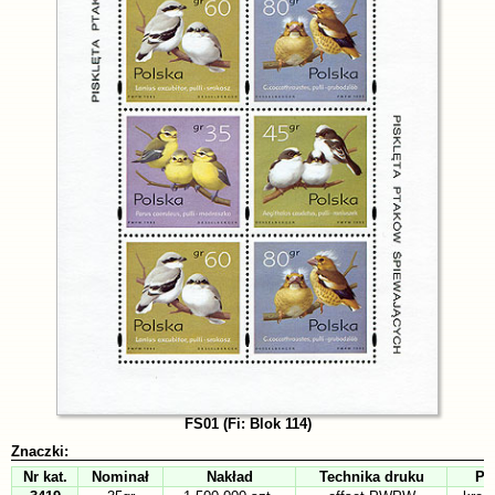
FS01 (Fi: Blok 114)
Znaczki:
Nr kat.
Nominał
Nakład
Technika druku
Pa