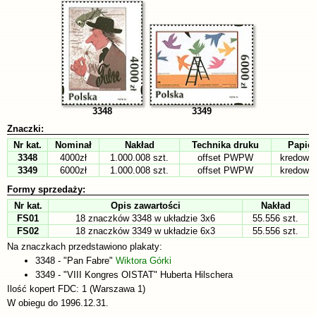
3348
3349
Znaczki:
Nr kat.
Nominał
Nakład
Technika druku
Papier
3348
4000zł
1.000.008 szt.
offset PWPW
kredowa
3349
6000zł
1.000.008 szt.
offset PWPW
kredowa
Formy sprzedaży:
Nr kat.
Opis zawartości
Nakład
FS01
18 znaczków 3348 w układzie 3x6
55.556 szt.
FS02
18 znaczków 3349 w układzie 6x3
55.556 szt.
Na znaczkach przedstawiono plakaty:
3348 - "Pan Fabre"
Wiktora Górki
3349 - "VIII Kongres OISTAT" Huberta Hilschera
Ilość kopert FDC: 1 (Warszawa 1)
W obiegu do 1996.12.31.