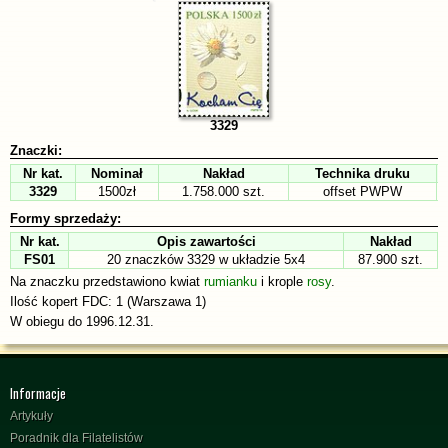
3329
Znaczki:
Nr kat.
Nominał
Nakład
Technika druku
3329
1500zł
1.758.000 szt.
offset PWPW
Formy sprzedaży:
Nr kat.
Opis zawartości
Nakład
FS01
20 znaczków 3329 w układzie 5x4
87.900 szt.
Na znaczku przedstawiono kwiat
rumianku
i krople
rosy
.
Ilość kopert FDC: 1 (Warszawa 1)
W obiegu do 1996.12.31.
Informacje
Artykuły
Poradnik dla Filatelistów