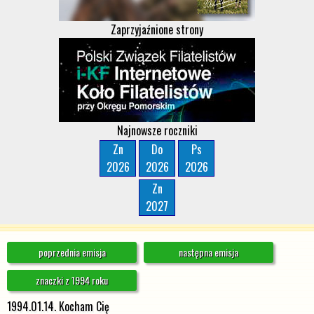
Zaprzyjaźnione strony
Najnowsze roczniki
Zn
Do
Ps
2026
2026
2026
Zn
2027
poprzednia emisja
następna emisja
znaczki z 1994 roku
1994.01.14. Kocham Cię