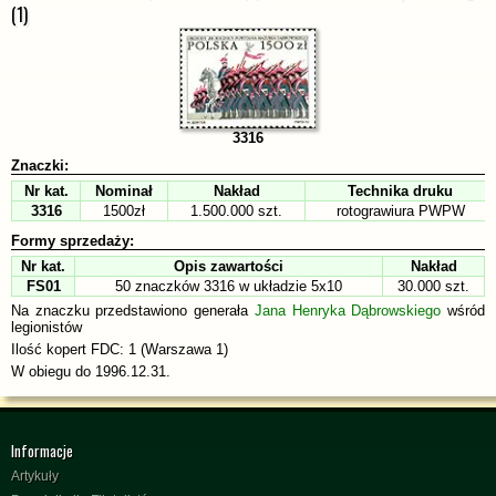
(1)
3316
Znaczki:
Nr kat.
Nominał
Nakład
Technika druku
3316
1500zł
1.500.000 szt.
rotograwiura PWPW
Formy sprzedaży:
Nr kat.
Opis zawartości
Nakład
FS01
50 znaczków 3316 w układzie 5x10
30.000 szt.
Na znaczku przedstawiono generała
Jana Henryka Dąbrowskiego
wśród
legionistów
Ilość kopert FDC: 1 (Warszawa 1)
W obiegu do 1996.12.31.
Informacje
Artykuły