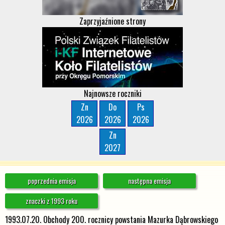
Zaprzyjaźnione strony
Najnowsze roczniki
Zn
Do
Ps
2026
2026
2026
Zn
2027
poprzednia emisja
następna emisja
znaczki z 1993 roku
1993.07.20. Obchody 200. rocznicy powstania Mazurka Dąbrowskiego