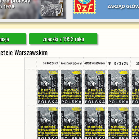
isja
znaczki z 1993 roku
Getcie Warszawskim