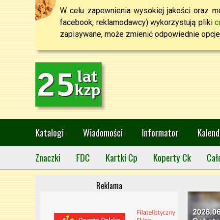
W celu zapewnienia wysokiej jakości oraz mo
facebook, reklamodawcy) wykorzystują pliki
c
zapisywane, może zmienić odpowiednie opcje 
Katalogi
Wiadomości
Informator
Kalend
Znaczki
FDC
Kartki Cp
Koperty Ck
Cał
Reklama