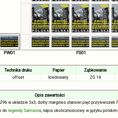
PW01
FS01
Technika druku
Papier
Ząbkowanie
offset
kredowany
ZG 14
Opis zawartości
296 w układzie 5x3, dolny margines stanowi pięć przywieszek
e do
legendy Samsona
, napis okolicznościowy w języku polskim 