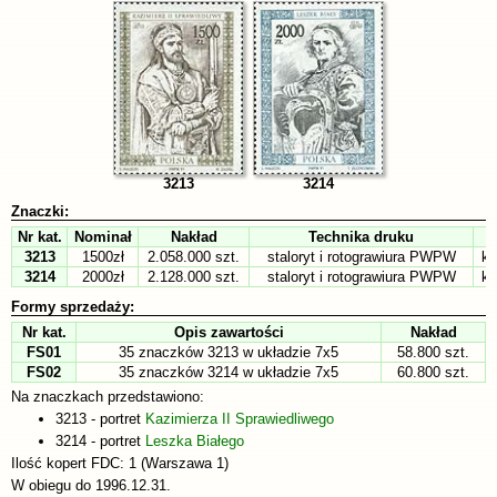
3213
3214
Znaczki:
Nr kat.
Nominał
Nakład
Technika druku
3213
1500zł
2.058.000 szt.
staloryt i rotograwiura PWPW
kr
3214
2000zł
2.128.000 szt.
staloryt i rotograwiura PWPW
kr
Formy sprzedaży:
Nr kat.
Opis zawartości
Nakład
FS01
35 znaczków 3213 w układzie 7x5
58.800 szt.
FS02
35 znaczków 3214 w układzie 7x5
60.800 szt.
Na znaczkach przedstawiono:
3213 - portret
Kazimierza II Sprawiedliwego
3214 - portret
Leszka Białego
Ilość kopert FDC: 1 (Warszawa 1)
W obiegu do 1996.12.31.