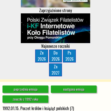
Zaprzyjaźnione strony
Najnowsze roczniki
Zn
Do
Ps
2026
2026
2026
Zn
2027
poprzednia emisja
następna emisja
znaczki z 1992 roku
1992.01.15. Poczet królów i książąt polskich (7)