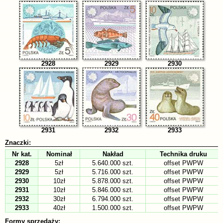
2928
2929
2930
2931
2932
2933
Znaczki:
Nr kat.
Nominał
Nakład
Technika druku
2928
5zł
5.640.000 szt.
offset PWPW
2929
5zł
5.716.000 szt.
offset PWPW
2930
10zł
5.878.000 szt.
offset PWPW
2931
10zł
5.846.000 szt.
offset PWPW
2932
30zł
6.794.000 szt.
offset PWPW
2933
40zł
1.500.000 szt.
offset PWPW
Formy sprzedaży: