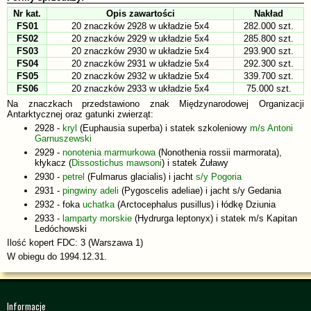
Nr kat.
Opis zawartości
Nakład
FS01
20 znaczków 2928 w układzie 5x4
282.000 szt.
FS02
20 znaczków 2929 w układzie 5x4
285.800 szt.
FS03
20 znaczków 2930 w układzie 5x4
293.900 szt.
FS04
20 znaczków 2931 w układzie 5x4
292.300 szt.
FS05
20 znaczków 2932 w układzie 5x4
339.700 szt.
FS06
20 znaczków 2933 w układzie 5x4
75.000 szt.
Na znaczkach przedstawiono znak Międzynarodowej Organizacji
Antarktycznej oraz gatunki zwierząt:
2928 -
kryl
(Euphausia superba) i statek szkoleniowy
m/s Antoni
Garnuszewski
2929 -
nonotenia marmurkowa
(Nonothenia rossii marmorata),
kłykacz (
Dissostichus mawsoni
) i statek Żuławy
2930 -
petrel
(Fulmarus glacialis) i jacht
s/y Pogoria
2931 -
pingwiny adeli
(Pygoscelis adeliae) i jacht s/y Gedania
2932 - foka
uchatka
(Arctocephalus pusillus) i łódkę Dziunia
2933 -
lamparty morskie
(Hydrurga leptonyx) i statek m/s Kapitan
Ledóchowski
Ilość kopert FDC: 3 (Warszawa 1)
W obiegu do 1994.12.31.
Informacje