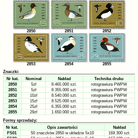
2850
2851
2852
2853
2854
2855
Znaczki:
Nr kat.
Nominał
Nakład
Technika druku
2850
5zł
8.465.000 szt.
rotograwiura PWPW
2851
5zł
8.355.000 szt.
rotograwiura PWPW
2852
10zł
8.540.000 szt.
rotograwiura PWPW
2853
15zł
8.525.000 szt.
rotograwiura PWPW
2854
25zł
6.355.000 szt.
rotograwiura PWPW
2855
29zł
1.650.000 szt.
rotograwiura PWPW
Formy sprzedaży:
Nr kat.
Opis zawartości
Nakład
FS01
50 znaczków 2850 w układzie 5x10
169.300 szt.