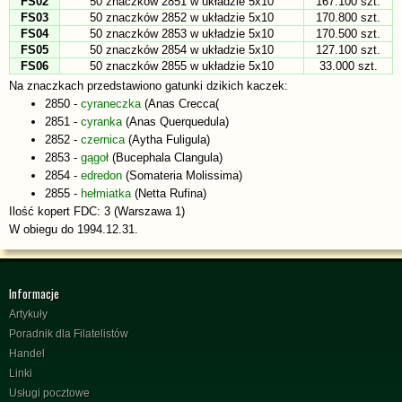
FS02
50 znaczków 2851 w układzie 5x10
167.100 szt.
FS03
50 znaczków 2852 w układzie 5x10
170.800 szt.
FS04
50 znaczków 2853 w układzie 5x10
170.500 szt.
FS05
50 znaczków 2854 w układzie 5x10
127.100 szt.
FS06
50 znaczków 2855 w układzie 5x10
33.000 szt.
Na znaczkach przedstawiono gatunki dzikich kaczek:
2850 -
cyraneczka
(Anas Crecca(
2851 -
cyranka
(Anas Querquedula)
2852 -
czernica
(Aytha Fuligula)
2853 -
gągoł
(Bucephala Clangula)
2854 -
edredon
(Somateria Molissima)
2855 -
hełmiatka
(Netta Rufina)
Ilość kopert FDC: 3 (Warszawa 1)
W obiegu do 1994.12.31.
Informacje
Artykuły
Poradnik dla Filatelistów
Handel
Linki
Usługi pocztowe