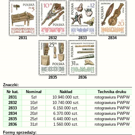
2831
2832
2833
2834
2835
2836
Znaczki:
Nr kat.
Nominał
Nakład
Technika druku
2831
5zł
10.940.000 szt.
rotograwiura PWPW
2832
10zł
10.740.000 szt.
rotograwiura PWPW
2833
15zł
6.150.000 szt.
rotograwiura PWPW
2834
20zł
6.370.000 szt.
rotograwiura PWPW
2835
25zł
6.440.000 szt.
rotograwiura PWPW
2836
31zł
1.560.000 szt.
rotograwiura PWPW
Formy sprzedaży: