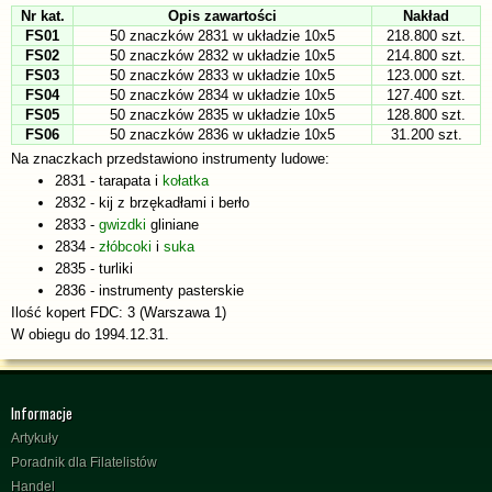
Nr kat.
Opis zawartości
Nakład
FS01
50 znaczków 2831 w układzie 10x5
218.800 szt.
FS02
50 znaczków 2832 w układzie 10x5
214.800 szt.
FS03
50 znaczków 2833 w układzie 10x5
123.000 szt.
FS04
50 znaczków 2834 w układzie 10x5
127.400 szt.
FS05
50 znaczków 2835 w układzie 10x5
128.800 szt.
FS06
50 znaczków 2836 w układzie 10x5
31.200 szt.
Na znaczkach przedstawiono instrumenty ludowe:
2831 - tarapata i
kołatka
2832 - kij z brzękadłami i berło
2833 -
gwizdki
gliniane
2834 -
złóbcoki
i
suka
2835 - turliki
2836 - instrumenty pasterskie
Ilość kopert FDC: 3 (Warszawa 1)
W obiegu do 1994.12.31.
Informacje
Artykuły
Poradnik dla Filatelistów
Handel