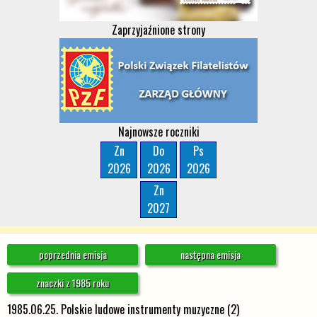
Zaprzyjaźnione strony
Najnowsze roczniki
Zn
Do
Ps
2026
2026
2026
Zn
2027
poprzednia emisja
następna emisja
znaczki z 1985 roku
1985.06.25. Polskie ludowe instrumenty muzyczne (2)