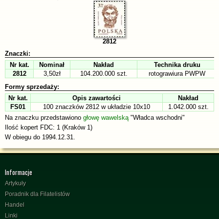
2812
Znaczki:
Nr kat.
Nominał
Nakład
Technika druku
2812
3,50zł
104.200.000 szt.
rotograwiura PWPW
Formy sprzedaży:
Nr kat.
Opis zawartości
Nakład
FS01
100 znaczków 2812 w układzie 10x10
1.042.000 szt.
Na znaczku przedstawiono
głowę wawelską
"Władca wschodni"
Ilość kopert FDC: 1 (Kraków 1)
W obiegu do 1994.12.31.
Informacje
Artykuły
Poradnik dla Filatelistów
Handel
Linki