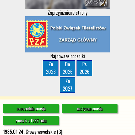
Zaprzyjaźnione strony
Najnowsze roczniki
Zn
Do
Ps
2026
2026
2026
Zn
2027
poprzednia emisja
następna emisja
znaczki z 1985 roku
1985.01.24. Głowy wawelskie (3)