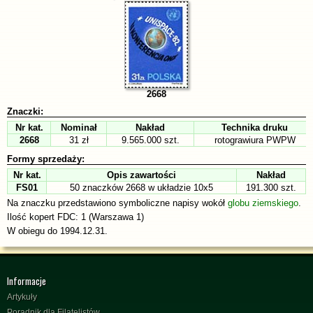
2668
Znaczki:
Nr kat.
Nominał
Nakład
Technika druku
2668
31 zł
9.565.000 szt.
rotograwiura PWPW
Formy sprzedaży:
Nr kat.
Opis zawartości
Nakład
FS01
50 znaczków 2668 w układzie 10x5
191.300 szt.
Na znaczku przedstawiono symboliczne napisy wokół
globu ziemskiego
.
Ilość kopert FDC: 1 (Warszawa 1)
W obiegu do 1994.12.31.
Informacje
Artykuły
Poradnik dla Filatelistów