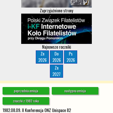
Zaprzyjaźnione strony
Najnowsze roczniki
Zn
Do
Ps
2026
2026
2026
Zn
2027
poprzednia emisja
następna emisja
znaczki z 1982 roku
1982.08.09. II Konferencja ONZ Unispace 82