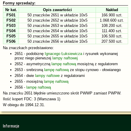
Formy sprzedaży:
Nr kat.
Opis zawartości
Nakład
FS01
50 znaczków 2651 w układzie 10x5
166.900 szt.
FS02
50 znaczków 2652 w układzie 10x5
1.068.600 szt.
FS03
50 znaczków 2653 w układzie 10x5
108.200 szt.
FS04
50 znaczków 2654 w układzie 10x5
111.400 szt.
FS05
50 znaczków 2655 w układzie 10x5
106.500 szt.
FS06
50 znaczków 2656 w układzie 10x5
207.500 szt.
Na znaczkach przedstawiono:
2651 - podobiznę
Ignacego Łuksiewicza
i rysunek wykonanej
przez niego pierwszej
lampy naftowej
2652 - asymetryczną
lampę naftową
mosiężną z regulatorem
2653 - srebrzoną
lampę naftową
ze stopu cynowo - ołowianego
2654 - dwie
lampy naftowe
z regulatorami
2655 - mosiężną
lampę naftową
2656 -
lampę naftową
Na znaczku 2651 błędnie umieszczono skrót PWWP zamiast PWPW.
Ilość kopert FDC: 3 (Warszawa 1)
W obiegu do 1994.12.31.
Informacje