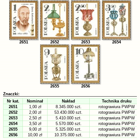
2651
2652
2653
2654
2655
2656
Znaczki:
Nr kat.
Nominał
Nakład
Technika druku
2651
1,00 zł
8.345.000 szt.
rotograwiura PWPW
2652
2,00 zł
53.430.000 szt.
rotograwiura PWPW
2653
2,50 zł
5.410.000 szt.
rotograwiura PWPW
2654
3,50 zł
5.570.000 szt.
rotograwiura PWPW
2655
9,00 zł
5.325.000 szt.
rotograwiura PWPW
2656
10,00 zł
10.375.000 szt.
rotograwiura PWPW