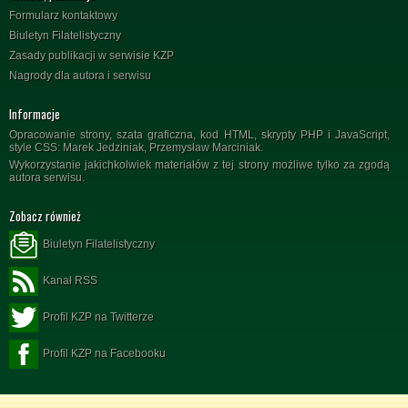
Formularz kontaktowy
Biuletyn Filatelistyczny
Zasady publikacji w serwisie KZP
Nagrody dla autora i serwisu
Informacje
Opracowanie strony, szata graficzna, kod HTML, skrypty PHP i JavaScript,
style CSS: Marek Jedziniak, Przemysław Marciniak.
Wykorzystanie jakichkolwiek materiałów z tej strony możliwe tylko za zgodą
autora serwisu.
Zobacz również
Biuletyn Filatelistyczny
Kanał RSS
Profil KZP na Twitterze
Profil KZP na Facebooku