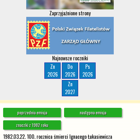
Zaprzyjaźnione strony
Najnowsze roczniki
Zn
Do
Ps
2026
2026
2026
Zn
2027
poprzednia emisja
następna emisja
znaczki z 1982 roku
1982.03.22. 100. rocznica śmierci Ignacego Łukasiewicza