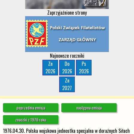
Zaprzyjaźnione strony
Najnowsze roczniki
Zn
Do
Ps
2026
2026
2026
Zn
2027
poprzednia emisja
następna emisja
znaczki z 1976 roku
1976.04.30. Polska wojskowa jednostka specjalna w doraźnych Siłach