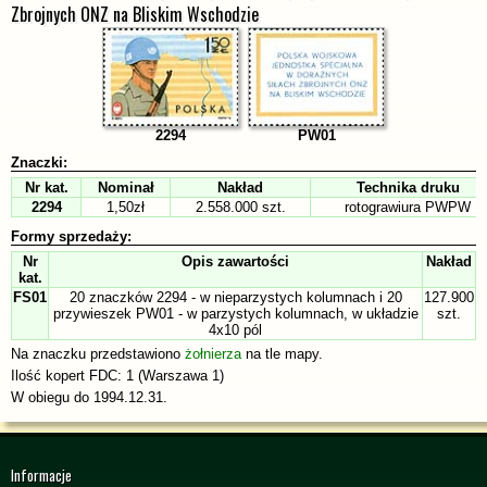
Zbrojnych ONZ na Bliskim Wschodzie
2294
PW01
Znaczki:
Nr kat.
Nominał
Nakład
Technika druku
2294
1,50zł
2.558.000 szt.
rotograwiura PWPW
Formy sprzedaży:
Nr
Opis zawartości
Nakład
kat.
FS01
20 znaczków 2294 - w nieparzystych kolumnach i 20
127.900
przywieszek PW01 - w parzystych kolumnach, w układzie
szt.
4x10 pól
Na znaczku przedstawiono
żołnierza
na tle mapy.
Ilość kopert FDC: 1 (Warszawa 1)
W obiegu do 1994.12.31.
Informacje