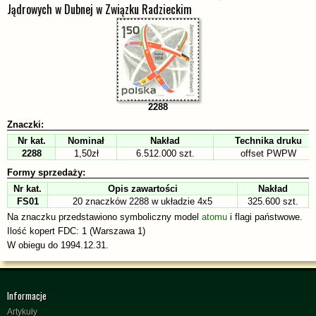
Jądrowych w Dubnej w Związku Radzieckim
2288
Znaczki:
Nr kat.
Nominał
Nakład
Technika druku
2288
1,50zł
6.512.000 szt.
offset PWPW
Formy sprzedaży:
Nr kat.
Opis zawartości
Nakład
FS01
20 znaczków 2288 w układzie 4x5
325.600 szt.
Na znaczku przedstawiono symboliczny model
atomu
i flagi państwowe.
Ilość kopert FDC: 1 (Warszawa 1)
W obiegu do 1994.12.31.
Informacje
Artykuły