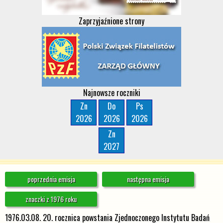
Zaprzyjaźnione strony
Najnowsze roczniki
Zn
Do
Ps
2026
2026
2026
Zn
2027
poprzednia emisja
następna emisja
znaczki z 1976 roku
1976.03.08. 20. rocznica powstania Zjednoczonego Instytutu Badań