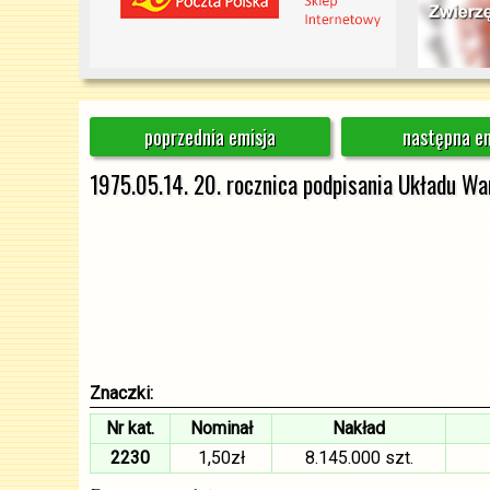
poprzednia emisja
następna em
1975.05.14. 20. rocznica podpisania Układu W
Znaczki:
Nr kat.
Nominał
Nakład
2230
1,50zł
8.145.000 szt.