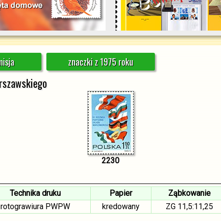
isja
znaczki z 1975 roku
arszawskiego
2230
Technika druku
Papier
Ząbkowanie
rotograwiura PWPW
kredowany
ZG 11,5:11,25