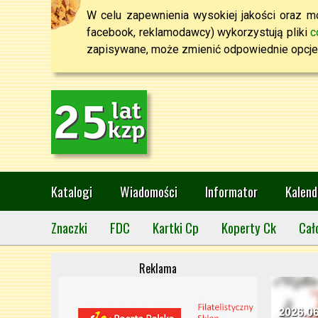
W celu zapewnienia wysokiej jakości oraz mo
facebook, reklamodawcy) wykorzystują pliki
c
zapisywane, może zmienić odpowiednie opcje 
Katalogi
Wiadomości
Informator
Kalend
Znaczki
FDC
Kartki Cp
Koperty Ck
Cał
Reklama