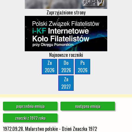
Zaprzyjaźnione strony
Najnowsze roczniki
Zn
Do
Ps
2026
2026
2026
Zn
2027
poprzednia emisja
następna emisja
znaczki z 1972 roku
1972.09.28. Malarstwo polskie - Dzień Znaczka 1972