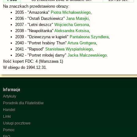
Na znaczkach przedstawiono obrazy:
2035 - "Amazonka"
Piotra Michałowskiego
,
2036 - "Ostafi Daszkiewicz"
Jana Matejki
,
2037 - "Letni deszcz"
Wojciecha Gersona
,
2038 - "Neapolitanka"
Aleksandra Kotsisa
,
2039 - "Dziewczyna w kąpieli"
Pantaleona Szyndlera
,
2040 - "Portret hrabiny Thun"
Artura Grottgera
,
2041 - "Rapsod"
Stanisława Wyspiańskiego
,
2042 - "Portret młodej damy"
Jacka Malczewskiego
.
Ilość kopert FDC: 4 (Warszawa 1)
W obiegu do 1994.12.31.
Informacje
Artykuły
Poradnik dla Filatelistów
Handel
Linki
Usługi pocztowe
Pomoc
FAQ